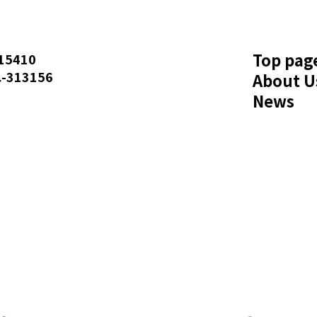
Top pag
5410
313156
About U
News