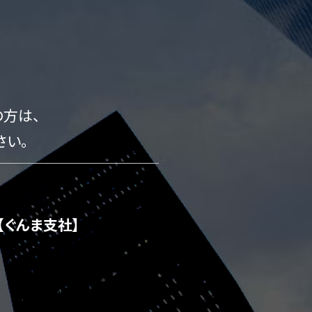
方は、
さい。
【ぐんま支社】