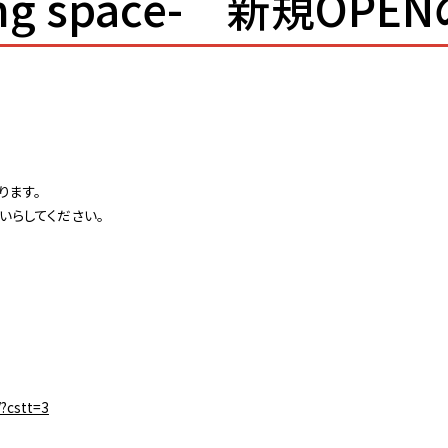
aling space- 新規O
ります。
いらしてください。
/?cstt=3